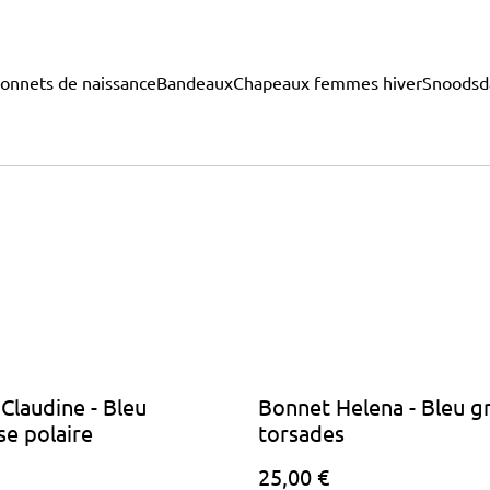
onnets de naissance
Bandeaux
Chapeaux femmes hiver
Snoods
d
Claudine - Bleu
Bonnet Helena - Bleu gr
se polaire
torsades
25,00 €