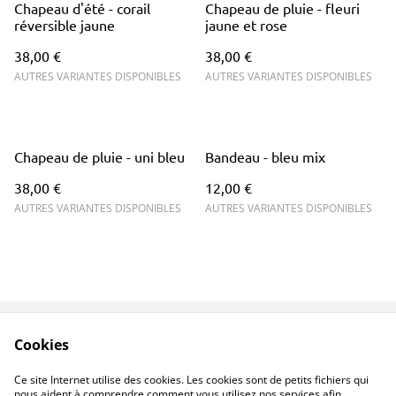
Chapeau d'été - corail
Chapeau de pluie - fleuri
réversible jaune
jaune et rose
38,00 €
38,00 €
AUTRES VARIANTES DISPONIBLES
AUTRES VARIANTES DISPONIBLES
Chapeau de pluie - uni bleu
Bandeau - bleu mix
38,00 €
12,00 €
AUTRES VARIANTES DISPONIBLES
AUTRES VARIANTES DISPONIBLES
Cookies
Contactez-nous
Conditions
Politique de
Politique de cookies
Ce site Internet utilise des cookies. Les cookies sont de petits fichiers qui
confidentialité
nous aident à comprendre comment vous utilisez nos services afin