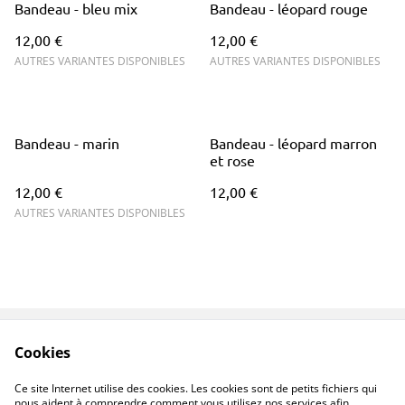
Bandeau - bleu mix
Bandeau - léopard rouge
12,00 €
12,00 €
AUTRES VARIANTES DISPONIBLES
AUTRES VARIANTES DISPONIBLES
Bandeau - marin
Bandeau - léopard marron
et rose
12,00 €
12,00 €
AUTRES VARIANTES DISPONIBLES
Cookies
Contactez-nous
Conditions
Politique de
Politique de cookies
Ce site Internet utilise des cookies. Les cookies sont de petits fichiers qui
confidentialité
nous aident à comprendre comment vous utilisez nos services afin