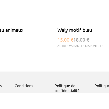
%
eu animaux
Waly motif bleu
15,00 €
18,00 €
AUTRES VARIANTES DISPONIBLES
s
Conditions
Politique de
Politiqu
confidentialité